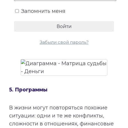
более устойчивого денежного потока.
Запомнить меня
Сопоставление этой категории с
талантами помогает лучше понять, в
каких направлениях способности могут
приносить не только удовлетворение,
Забыли свой пароль?
но и материальный результат.
5. Программы
В жизни могут повторяться похожие
ситуации: одни и те же конфликты,
сложности в отношениях, финансовые