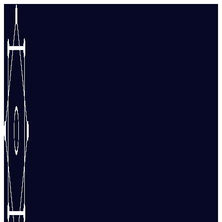
Перейти
к
содержимому