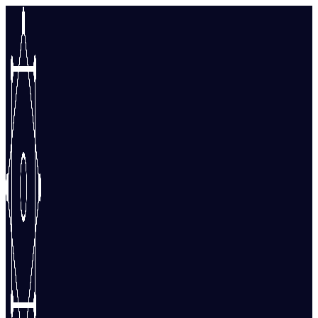
Перейти
к
содержимому