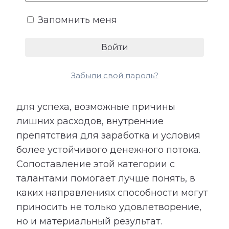
взаимодействие с людьми и умение
Запомнить меня
использовать открывающиеся
возможности.
Расшифровка категории «Деньги»
Забыли свой пароль?
показывает подходящие направления
деятельности, качества, необходимые
для успеха, возможные причины
лишних расходов, внутренние
препятствия для заработка и условия
более устойчивого денежного потока.
Сопоставление этой категории с
талантами помогает лучше понять, в
каких направлениях способности могут
приносить не только удовлетворение,
но и материальный результат.