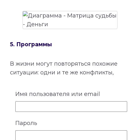
5. Программы
В жизни могут повторяться похожие
ситуации: одни и те же конфликты,
сложности в отношениях, финансовые
решения или внутренние
Имя пользователя или email
противоречия. В Матрице Судьбы такие
темы рассматриваются через
программы — сочетания двух или трех
Пароль
энергий, расположенных в
определенных точках диаграммы.