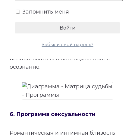
Программа не является приговором и
Запомнить меня
не означает, что описанные события
обязательно произойдут. Расшифровка
показывает сильные стороны
сочетания, возможные трудности и
Забыли свой пароль?
рекомендации, которые помогают
использовать его потенциал более
осознанно.
6. Программа сексуальности
Романтическая и интимная близость