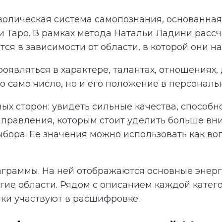
олическая система самопознания, основанная 
и Таро. В рамках метода Натальи Ладини расс
я в зависимости от области, в которой они на
оявляться в характере, талантах, отношениях,
 само число, но и его положение в персональ
ных сторон: увидеть сильные качества, способ
равления, которым стоит уделить больше вн
ыбора. Ее значения можно использовать как в
аграммы. На ней отображаются основные энерги
гие области. Рядом с описанием каждой катег
чки участвуют в расшифровке.