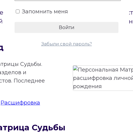
Запомнить меня
е пол. Бесплатный онлайн-калькулятор по
 на диаграмме и откроет доступ к беспла
Забыли свой пароль?
дьбы онлайн
трицы Судьбы.
азделов и
стов. Последнее
:
Расшифровка
атрица Судьбы