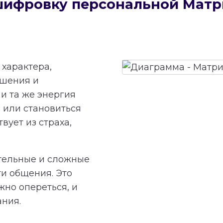
сшифровку персональной Мат
характера,
ешения и
и та же энергия
 или становиться
вует из страха,
тельные и сложные
ти общения. Это
жно опереться, и
ания.