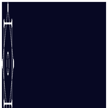
Перейти
к
содержимому