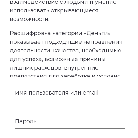
взаимодействие с людьми и умение
использовать открывающиеся
возможности.
Расшифровка категории «Деньги»
показывает подходящие направления
деятельности, качества, необходимые
для успеха, возможные причины
лишних расходов, внутренние
препятствия для заработка и условия
более устойчивого денежного потока.
Имя пользователя или email
Сопоставление этой категории с
талантами помогает лучше понять, в
каких направлениях способности могут
приносить не только удовлетворение,
Пароль
но и материальный результат.