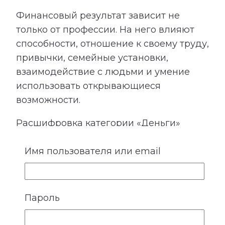
Финансовый результат зависит не
только от профессии. На него влияют
способности, отношение к своему труду,
привычки, семейные установки,
взаимодействие с людьми и умение
использовать открывающиеся
возможности.
Расшифровка категории «Деньги»
показывает подходящие направления
Имя пользователя или email
деятельности, качества, необходимые
для успеха, возможные причины
лишних расходов, внутренние
препятствия для заработка и условия
Пароль
более устойчивого денежного потока.
Сопоставление этой категории с