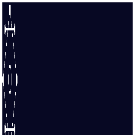
Перейти
к
содержимому