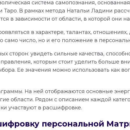
олическая система самопознания, основанная 
и Таро. В рамках метода Натальи Ладини расс
я в зависимости от области, в которой они на
оявляться в характере, талантах, отношениях,
 само число, но и его положение в персональ
ных сторон: увидеть сильные качества, способ
равления, которым стоит уделить больше вн
ыбора. Ее значения можно использовать как в
аграммы. На ней отображаются основные энерги
гие области. Рядом с описанием каждой катег
чки участвуют в расшифровке.
сшифровку персональной Мат