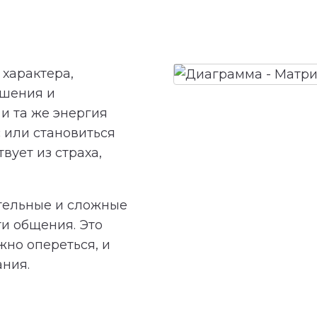
характера,
ешения и
и та же энергия
 или становиться
вует из страха,
тельные и сложные
ти общения. Это
жно опереться, и
ания.