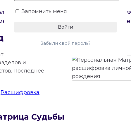
Запомнить меня
ол. Бесплатный онлайн-калькулятор построит 
ме и откроет доступ к бесплатной расшифровке
дьбы онлайн
Забыли свой пароль?
трицы Судьбы.
азделов и
стов. Последнее
:
Расшифровка
атрица Судьбы