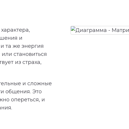
характера,
ешения и
и та же энергия
 или становиться
вует из страха,
тельные и сложные
ти общения. Это
жно опереться, и
ания.