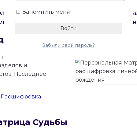
Запомнить меня
ол. Бесплатный онлайн-калькулятор построит 
ме и откроет доступ к бесплатной расшифровке
дьбы онлайн
Забыли свой пароль?
трицы Судьбы.
азделов и
стов. Последнее
:
Расшифровка
атрица Судьбы