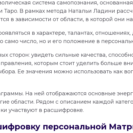
олическая система самопознания, основанная 
и Таро. В рамках метода Натальи Ладини расс
я в зависимости от области, в которой они на
оявляться в характере, талантах, отношениях,
 само число, но и его положение в персональ
ных сторон: увидеть сильные качества, способ
равления, которым стоит уделить больше вн
ыбора. Ее значения можно использовать как в
аграммы. На ней отображаются основные энерги
гие области. Рядом с описанием каждой катег
чки участвуют в расшифровке.
сшифровку персональной Мат