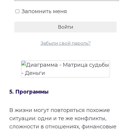
более устойчивого денежного потока.
Запомнить меня
Сопоставление этой категории с
талантами помогает лучше понять, в
каких направлениях способности могут
приносить не только удовлетворение,
Забыли свой пароль?
но и материальный результат.
5. Программы
В жизни могут повторяться похожие
ситуации: одни и те же конфликты,
сложности в отношениях, финансовые