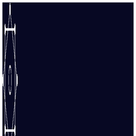
Перейти
к
содержимому