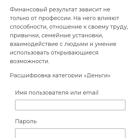
Финансовый результат зависит не
только от профессии. На него влияют
способности, отношение к своему труду,
привычки, семейные установки,
взаимодействие с людьми и умение
использовать открывающиеся
возможности.
Расшифровка категории «Деньги»
показывает подходящие направления
Имя пользователя или email
деятельности, качества, необходимые
для успеха, возможные причины
лишних расходов, внутренние
препятствия для заработка и условия
Пароль
более устойчивого денежного потока.
Сопоставление этой категории с