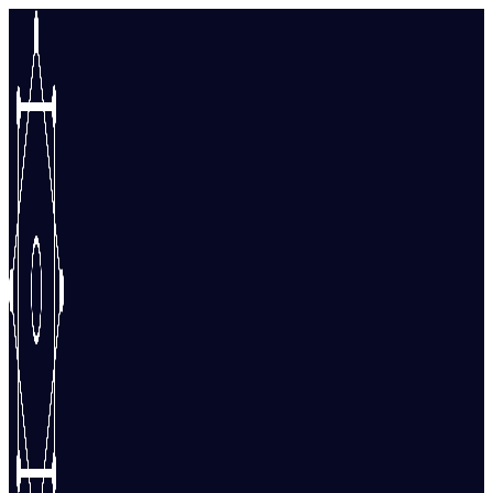
Перейти
к
содержимому