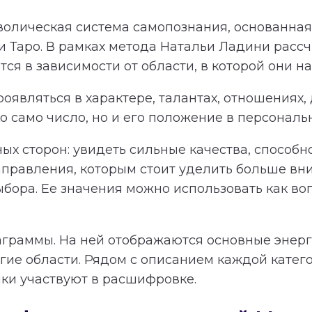
олическая система самопознания, основанная 
и Таро. В рамках метода Натальи Ладини расс
я в зависимости от области, в которой они на
оявляться в характере, талантах, отношениях,
 само число, но и его положение в персональ
ных сторон: увидеть сильные качества, способ
равления, которым стоит уделить больше вн
ыбора. Ее значения можно использовать как в
аграммы. На ней отображаются основные энерги
гие области. Рядом с описанием каждой катег
чки участвуют в расшифровке.