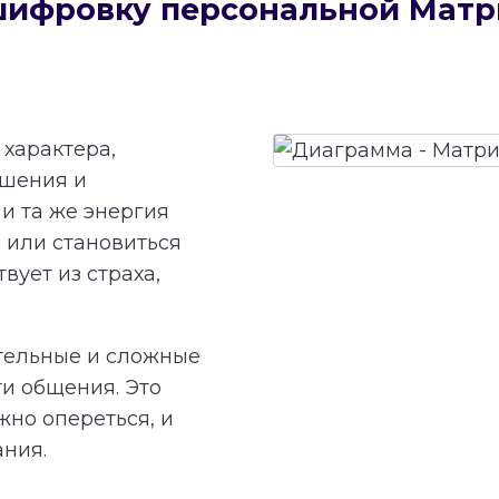
сшифровку персональной Мат
характера,
ешения и
и та же энергия
 или становиться
вует из страха,
тельные и сложные
ти общения. Это
жно опереться, и
ания.