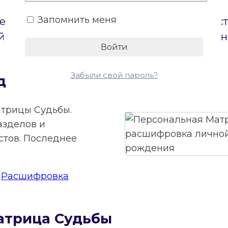
Запомнить меня
е пол. Бесплатный онлайн-калькулятор по
 на диаграмме и откроет доступ к беспла
Забыли свой пароль?
дьбы онлайн
трицы Судьбы.
азделов и
стов. Последнее
:
Расшифровка
атрица Судьбы