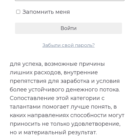
взаимодействие с людьми и умение
Запомнить меня
использовать открывающиеся
возможности.
Расшифровка категории «Деньги»
Забыли свой пароль?
показывает подходящие направления
деятельности, качества, необходимые
для успеха, возможные причины
лишних расходов, внутренние
препятствия для заработка и условия
более устойчивого денежного потока.
Сопоставление этой категории с
талантами помогает лучше понять, в
каких направлениях способности могут
приносить не только удовлетворение,
но и материальный результат.