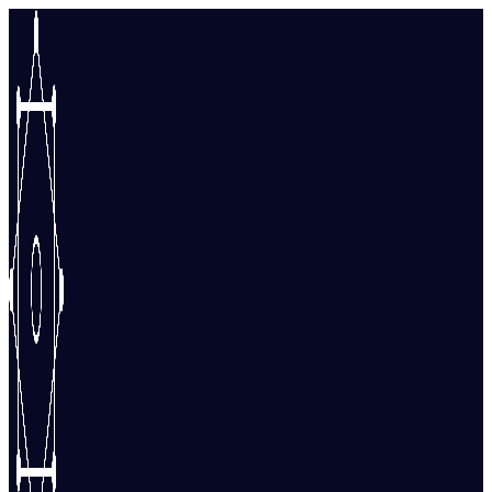
Перейти
к
содержимому