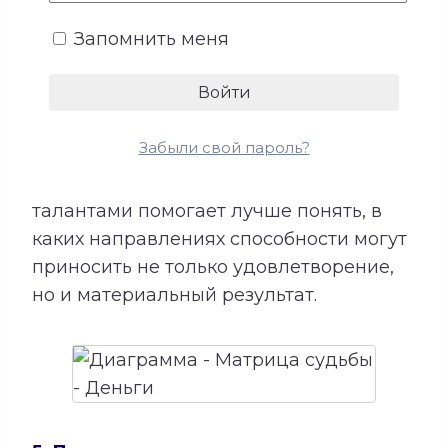
показывает подходящие направления
Запомнить меня
деятельности, качества, необходимые
для успеха, возможные причины
лишних расходов, внутренние
препятствия для заработка и условия
Забыли свой пароль?
более устойчивого денежного потока.
Сопоставление этой категории с
талантами помогает лучше понять, в
каких направлениях способности могут
приносить не только удовлетворение,
но и материальный результат.