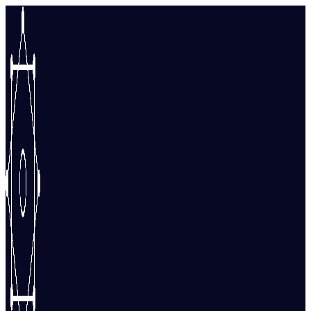
Перейти
к
содержимому