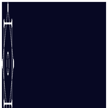
Перейти
к
содержимому