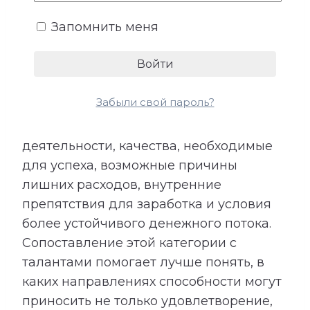
привычки, семейные установки,
Запомнить меня
взаимодействие с людьми и умение
использовать открывающиеся
возможности.
Забыли свой пароль?
Расшифровка категории «Деньги»
показывает подходящие направления
деятельности, качества, необходимые
для успеха, возможные причины
лишних расходов, внутренние
препятствия для заработка и условия
более устойчивого денежного потока.
Сопоставление этой категории с
талантами помогает лучше понять, в
каких направлениях способности могут
приносить не только удовлетворение,