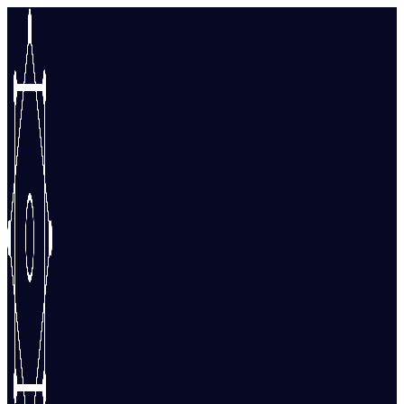
Перейти
к
содержимому