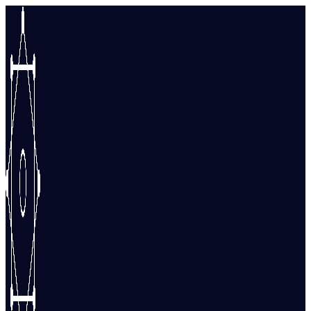
Перейти
к
содержимому