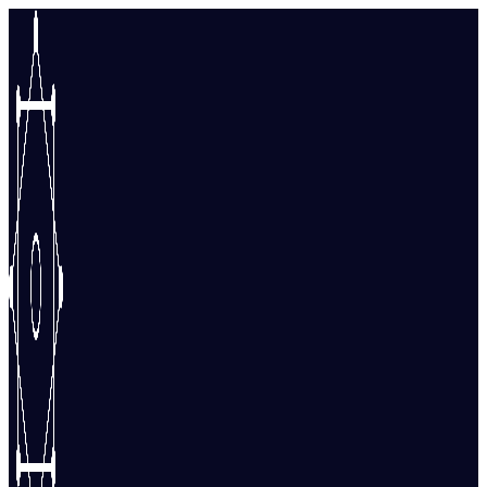
Перейти
к
содержимому