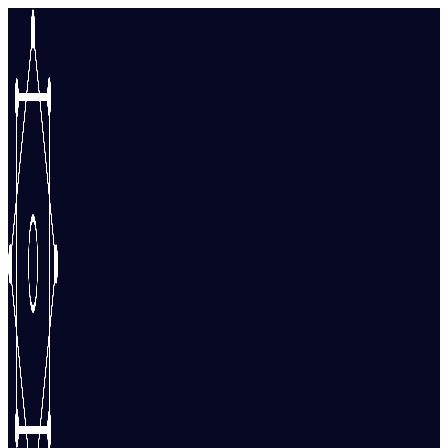
Перейти
к
содержимому