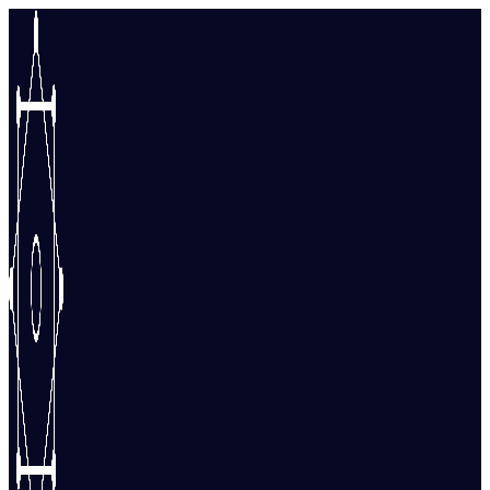
Перейти
к
содержимому