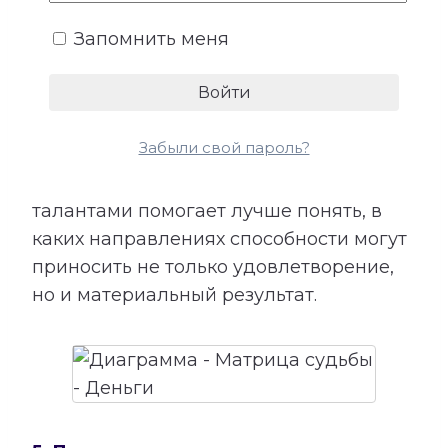
показывает подходящие направления
Запомнить меня
деятельности, качества, необходимые
для успеха, возможные причины
лишних расходов, внутренние
препятствия для заработка и условия
Забыли свой пароль?
более устойчивого денежного потока.
Сопоставление этой категории с
талантами помогает лучше понять, в
каких направлениях способности могут
приносить не только удовлетворение,
но и материальный результат.