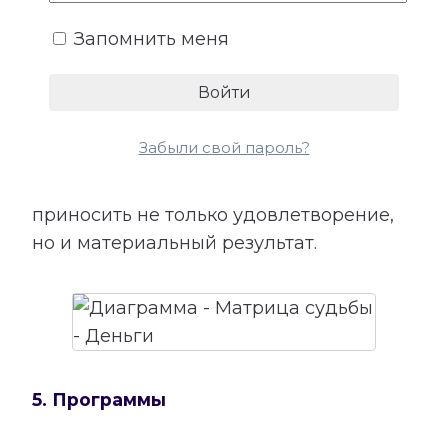
для успеха, возможные причины
Запомнить меня
лишних расходов, внутренние
препятствия для заработка и условия
более устойчивого денежного потока.
Сопоставление этой категории с
Забыли свой пароль?
талантами помогает лучше понять, в
каких направлениях способности могут
приносить не только удовлетворение,
но и материальный результат.
5. Программы