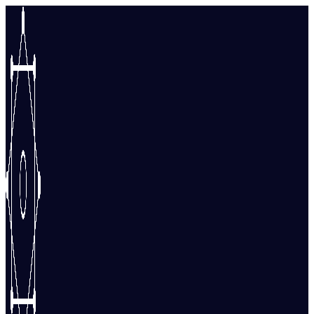
Перейти
к
содержимому