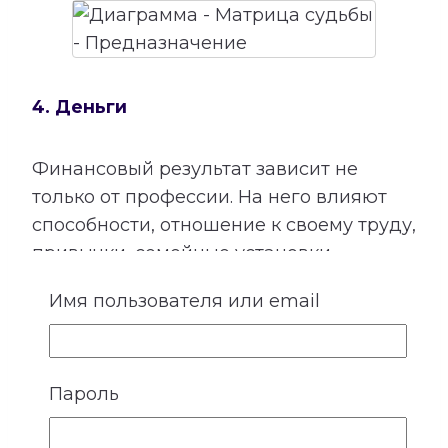
4. Деньги
Финансовый результат зависит не
только от профессии. На него влияют
способности, отношение к своему труду,
привычки, семейные установки,
взаимодействие с людьми и умение
Имя пользователя или email
использовать открывающиеся
возможности.
Расшифровка категории «Деньги»
Пароль
показывает подходящие направления
деятельности, качества, необходимые