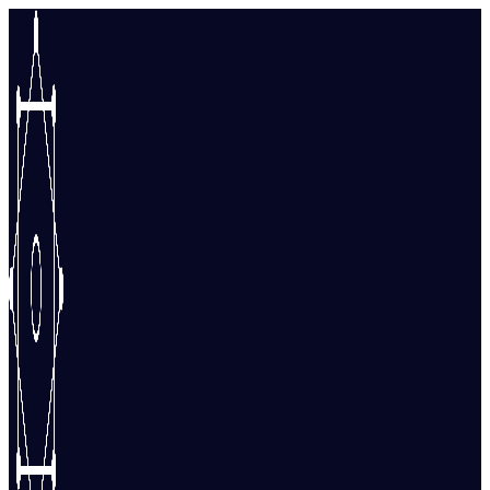
Перейти
к
содержимому