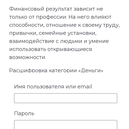
Финансовый результат зависит не
только от профессии. На него влияют
способности, отношение к своему труду,
привычки, семейные установки,
взаимодействие с людьми и умение
использовать открывающиеся
возможности.
Расшифровка категории «Деньги»
показывает подходящие направления
Имя пользователя или email
деятельности, качества, необходимые
для успеха, возможные причины
лишних расходов, внутренние
препятствия для заработка и условия
Пароль
более устойчивого денежного потока.
Сопоставление этой категории с