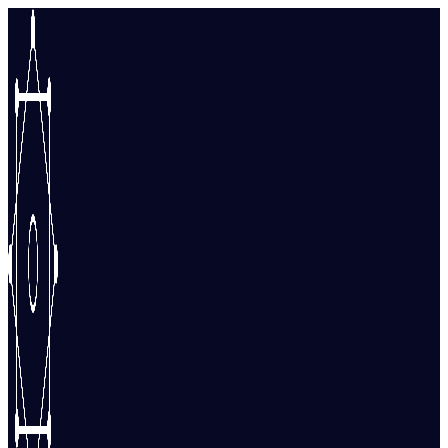
Перейти
к
содержимому