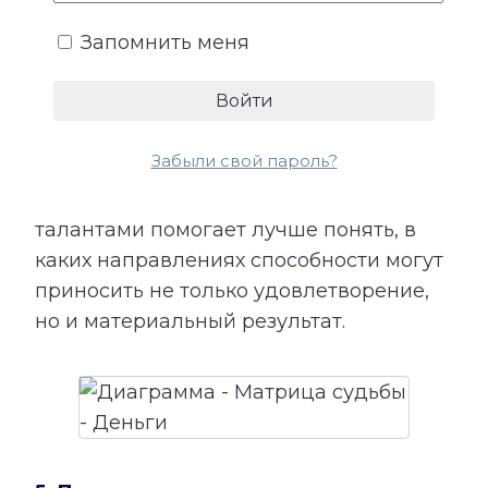
показывает подходящие направления
Запомнить меня
деятельности, качества, необходимые
для успеха, возможные причины
лишних расходов, внутренние
препятствия для заработка и условия
Забыли свой пароль?
более устойчивого денежного потока.
Сопоставление этой категории с
талантами помогает лучше понять, в
каких направлениях способности могут
приносить не только удовлетворение,
но и материальный результат.