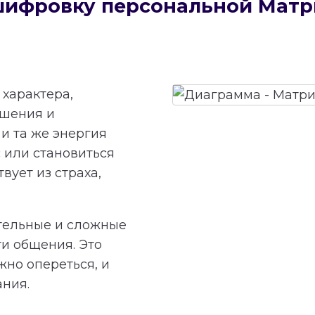
сшифровку персональной Мат
характера,
ешения и
и та же энергия
 или становиться
вует из страха,
тельные и сложные
ти общения. Это
жно опереться, и
ания.