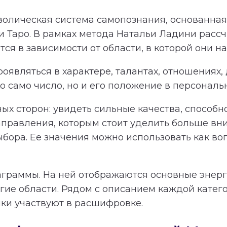
олическая система самопознания, основанная 
и Таро. В рамках метода Натальи Ладини расс
я в зависимости от области, в которой они на
оявляться в характере, талантах, отношениях,
 само число, но и его положение в персональ
ных сторон: увидеть сильные качества, способ
равления, которым стоит уделить больше вн
ыбора. Ее значения можно использовать как в
аграммы. На ней отображаются основные энерги
гие области. Рядом с описанием каждой катег
чки участвуют в расшифровке.