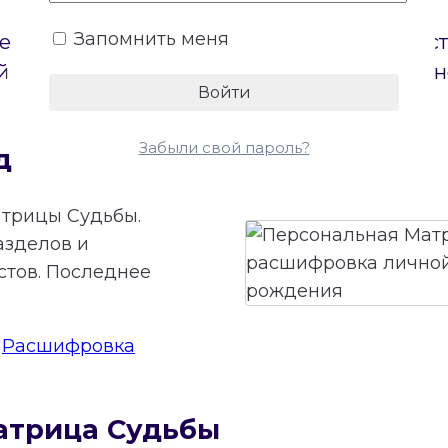
Запомнить меня
е пол. Бесплатный онлайн-калькулятор по
 на диаграмме и откроет доступ к беспла
Забыли свой пароль?
дьбы онлайн
трицы Судьбы.
азделов и
стов. Последнее
:
Расшифровка
атрица Судьбы