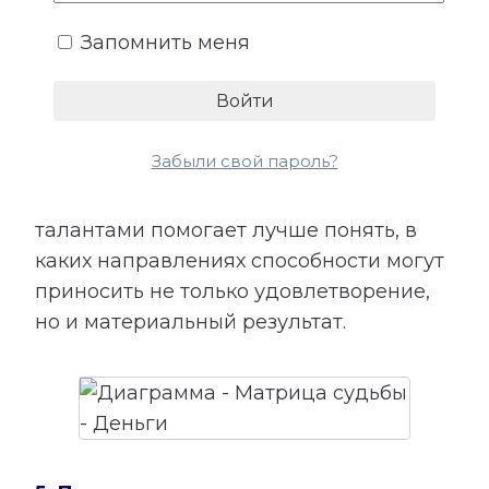
показывает подходящие направления
Запомнить меня
деятельности, качества, необходимые
для успеха, возможные причины
лишних расходов, внутренние
препятствия для заработка и условия
Забыли свой пароль?
более устойчивого денежного потока.
Сопоставление этой категории с
талантами помогает лучше понять, в
каких направлениях способности могут
приносить не только удовлетворение,
но и материальный результат.