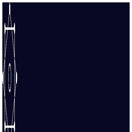
Перейти
к
содержимому