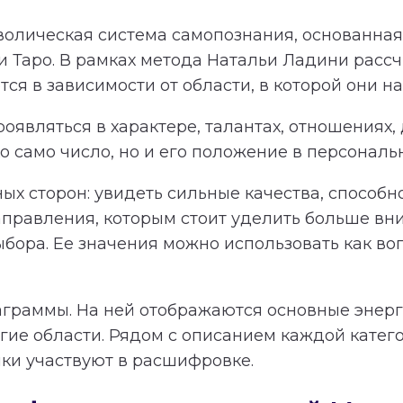
олическая система самопознания, основанная 
и Таро. В рамках метода Натальи Ладини расс
я в зависимости от области, в которой они на
оявляться в характере, талантах, отношениях,
 само число, но и его положение в персональ
ных сторон: увидеть сильные качества, способ
равления, которым стоит уделить больше вн
ыбора. Ее значения можно использовать как в
аграммы. На ней отображаются основные энерги
гие области. Рядом с описанием каждой катег
чки участвуют в расшифровке.