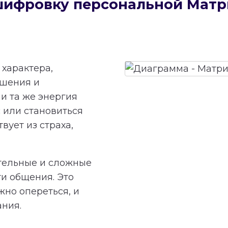
сшифровку персональной Мат
характера,
ешения и
и та же энергия
 или становиться
вует из страха,
тельные и сложные
ти общения. Это
жно опереться, и
ания.