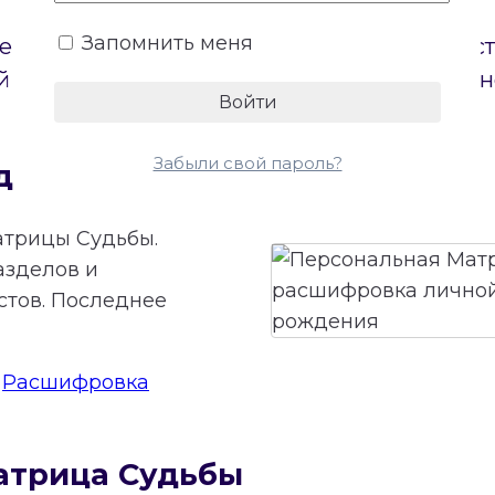
Запомнить меня
е пол. Бесплатный онлайн-калькулятор по
 на диаграмме и откроет доступ к беспла
Забыли свой пароль?
дьбы онлайн
атрицы Судьбы.
азделов и
стов. Последнее
:
Расшифровка
атрица Судьбы