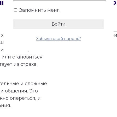
сшифровку персональной Мат
Запомнить меня
характера,
Забыли свой пароль?
ешения и
и та же энергия
 или становиться
вует из страха,
тельные и сложные
ти общения. Это
жно опереться, и
ания.