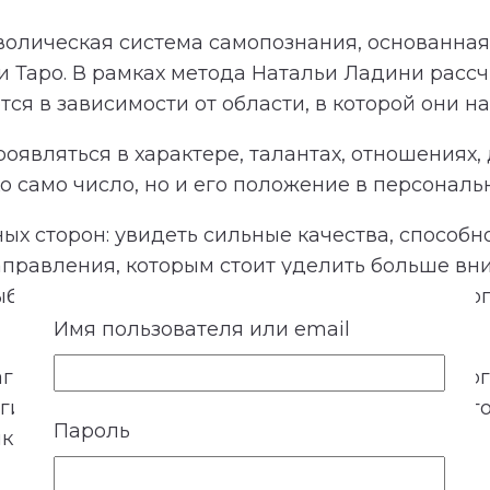
олическая система самопознания, основанная 
и Таро. В рамках метода Натальи Ладини расс
я в зависимости от области, в которой они на
оявляться в характере, талантах, отношениях,
 само число, но и его положение в персональ
ных сторон: увидеть сильные качества, способ
равления, которым стоит уделить больше вн
ыбора. Ее значения можно использовать как в
Имя пользователя или email
аграммы. На ней отображаются основные энерги
гие области. Рядом с описанием каждой катег
Пароль
чки участвуют в расшифровке.