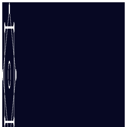
Перейти
к
содержимому