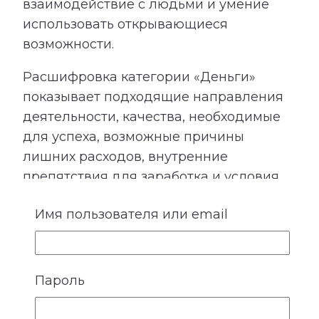
взаимодействие с людьми и умение
использовать открывающиеся
возможности.
Расшифровка категории «Деньги»
показывает подходящие направления
деятельности, качества, необходимые
для успеха, возможные причины
лишних расходов, внутренние
препятствия для заработка и условия
более устойчивого денежного потока.
Имя пользователя или email
Сопоставление этой категории с
талантами помогает лучше понять, в
каких направлениях способности могут
приносить не только удовлетворение,
Пароль
но и материальный результат.