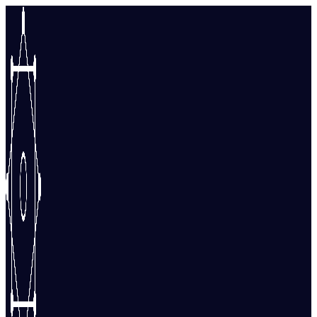
Перейти
к
содержимому