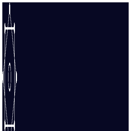
Перейти
к
содержимому