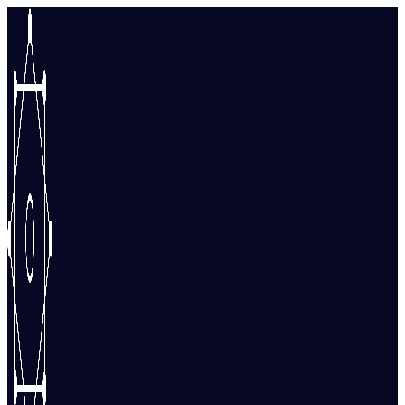
Перейти
к
содержимому