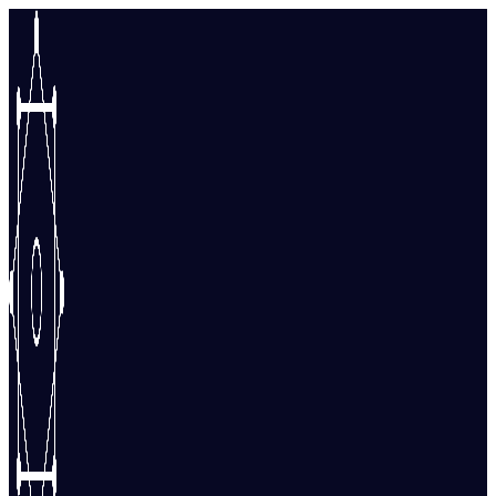
Перейти
к
содержимому