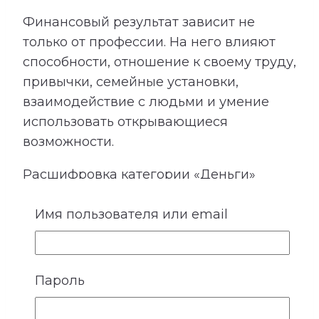
Финансовый результат зависит не
только от профессии. На него влияют
способности, отношение к своему труду,
привычки, семейные установки,
взаимодействие с людьми и умение
использовать открывающиеся
возможности.
Расшифровка категории «Деньги»
показывает подходящие направления
Имя пользователя или email
деятельности, качества, необходимые
для успеха, возможные причины
лишних расходов, внутренние
препятствия для заработка и условия
Пароль
более устойчивого денежного потока.
Сопоставление этой категории с