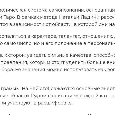
олическая система самопознания, основанная 
и Таро. В рамках метода Натальи Ладини расс
я в зависимости от области, в которой они на
оявляться в характере, талантах, отношениях,
 само число, но и его положение в персональ
ных сторон: увидеть сильные качества, способ
равления, которым стоит уделить больше вн
ыбора. Ее значения можно использовать как в
аграммы. На ней отображаются основные энерги
гие области. Рядом с описанием каждой катег
чки участвуют в расшифровке.