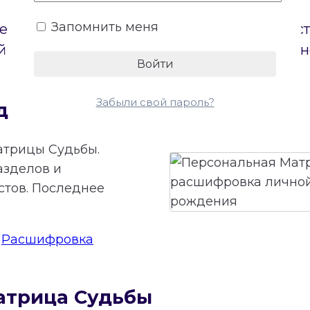
Запомнить меня
е пол. Бесплатный онлайн-калькулятор по
 на диаграмме и откроет доступ к беспла
Забыли свой пароль?
дьбы онлайн
атрицы Судьбы.
азделов и
стов. Последнее
:
Расшифровка
атрица Судьбы