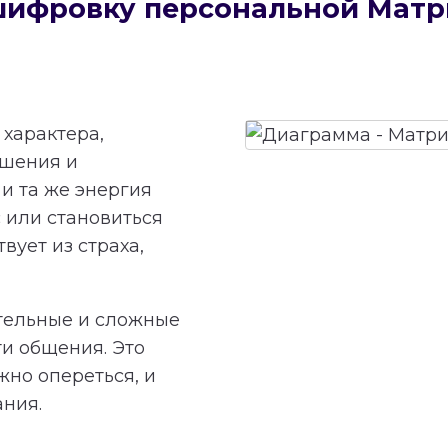
сшифровку персональной Мат
характера,
ешения и
и та же энергия
 или становиться
вует из страха,
тельные и сложные
ти общения. Это
жно опереться, и
ания.