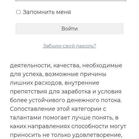
привычки, семейные установки,
Запомнить меня
взаимодействие с людьми и умение
использовать открывающиеся
возможности.
Забыли свой пароль?
Расшифровка категории «Деньги»
показывает подходящие направления
деятельности, качества, необходимые
для успеха, возможные причины
лишних расходов, внутренние
препятствия для заработка и условия
более устойчивого денежного потока.
Сопоставление этой категории с
талантами помогает лучше понять, в
каких направлениях способности могут
приносить не только удовлетворение,