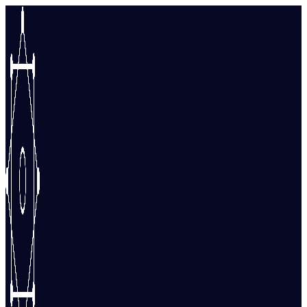
Перейти
к
содержимому