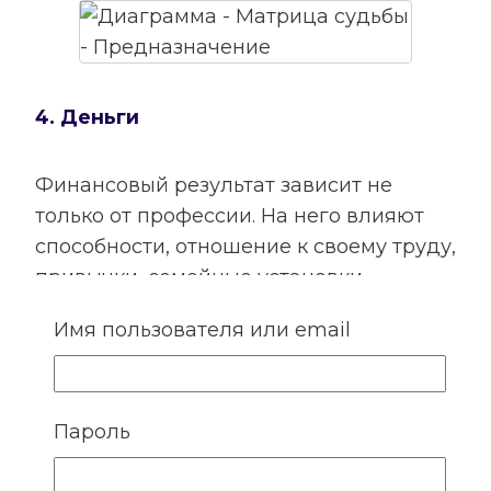
4. Деньги
Финансовый результат зависит не
только от профессии. На него влияют
способности, отношение к своему труду,
привычки, семейные установки,
взаимодействие с людьми и умение
Имя пользователя или email
использовать открывающиеся
возможности.
Расшифровка категории «Деньги»
Пароль
показывает подходящие направления
деятельности, качества, необходимые