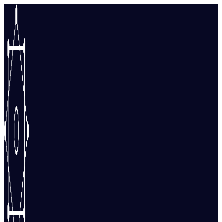
Перейти
к
содержимому