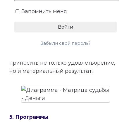
для успеха, возможные причины
Запомнить меня
лишних расходов, внутренние
препятствия для заработка и условия
более устойчивого денежного потока.
Сопоставление этой категории с
Забыли свой пароль?
талантами помогает лучше понять, в
каких направлениях способности могут
приносить не только удовлетворение,
но и материальный результат.
5. Программы