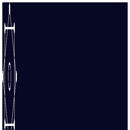
Перейти
к
содержимому