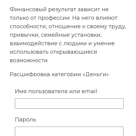
Финансовый результат зависит не
только от профессии. На него влияют
способности, отношение к своему труду,
привычки, семейные установки,
взаимодействие с людьми и умение
использовать открывающиеся
возможности.
Расшифровка категории «Деньги»
показывает подходящие направления
Имя пользователя или email
деятельности, качества, необходимые
для успеха, возможные причины
лишних расходов, внутренние
препятствия для заработка и условия
Пароль
более устойчивого денежного потока.
Сопоставление этой категории с