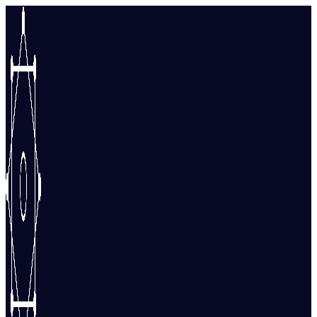
Перейти
к
содержимому