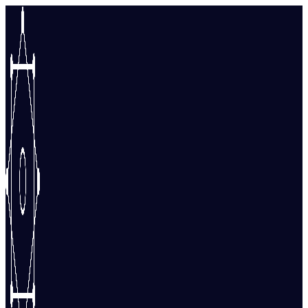
Перейти
к
содержимому