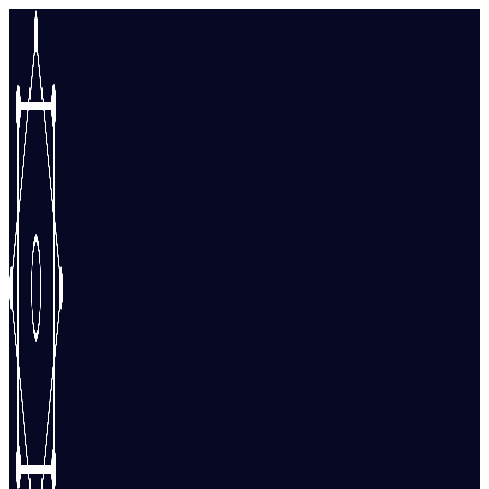
Перейти
к
содержимому