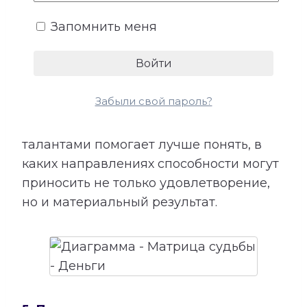
показывает подходящие направления
Запомнить меня
деятельности, качества, необходимые
для успеха, возможные причины
лишних расходов, внутренние
препятствия для заработка и условия
Забыли свой пароль?
более устойчивого денежного потока.
Сопоставление этой категории с
талантами помогает лучше понять, в
каких направлениях способности могут
приносить не только удовлетворение,
но и материальный результат.