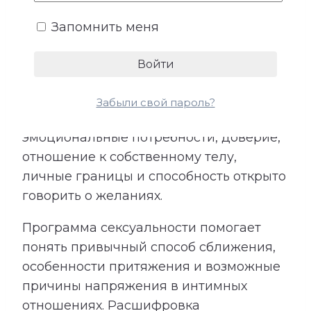
Запомнить меня
6. Программа сексуальности
Романтическая и интимная близость
связана не только с физическим
Забыли свой пароль?
притяжением. На нее влияют характер,
эмоциональные потребности, доверие,
отношение к собственному телу,
личные границы и способность открыто
говорить о желаниях.
Программа сексуальности помогает
понять привычный способ сближения,
особенности притяжения и возможные
причины напряжения в интимных
отношениях. Расшифровка