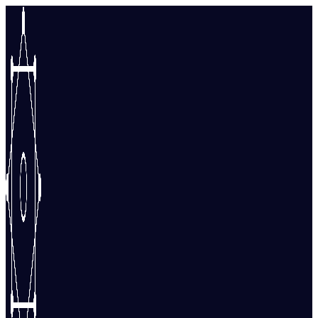
Перейти
к
содержимому