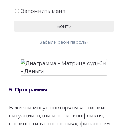
более устойчивого денежного потока.
Запомнить меня
Сопоставление этой категории с
талантами помогает лучше понять, в
каких направлениях способности могут
приносить не только удовлетворение,
Забыли свой пароль?
но и материальный результат.
5. Программы
В жизни могут повторяться похожие
ситуации: одни и те же конфликты,
сложности в отношениях, финансовые