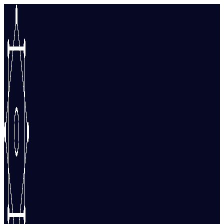
Перейти
к
содержимому