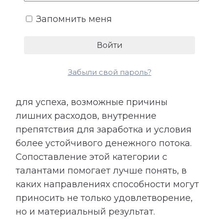
взаимодействие с людьми и умение
Запомнить меня
использовать открывающиеся
возможности.
Расшифровка категории «Деньги»
Забыли свой пароль?
показывает подходящие направления
деятельности, качества, необходимые
для успеха, возможные причины
лишних расходов, внутренние
препятствия для заработка и условия
более устойчивого денежного потока.
Сопоставление этой категории с
талантами помогает лучше понять, в
каких направлениях способности могут
приносить не только удовлетворение,
но и материальный результат.