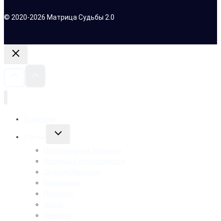
© 2020-2026 Матрица Судьбы 2.0
О методе
Переключить
Статьи
дочернее
меню
Персональная Матрица
Матрица Совместимости
Детская Матрица
Медитации
Практики
Чакры
Энергии