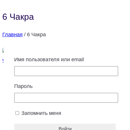
6 Чакра
Главная
/
6 Чакра
Имя пользователя или email
Чакры
6-я Чакра Аджна в Матрице Судьбы:
Пароль
значение чакры, проявления, практики и
методы активации
Запомнить меня
Аджна чакра в Матрице судьбы В концепции
Матрицы Судьбы, 6-я чакра Аджна,…