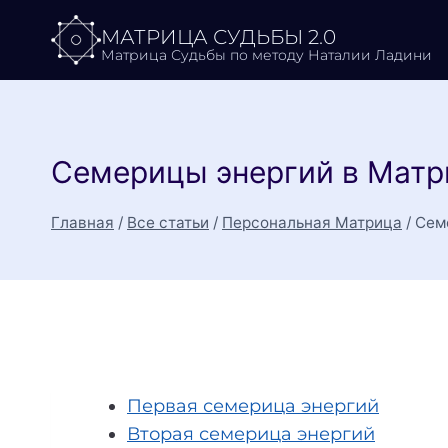
Перейти
МАТРИЦА СУДЬБЫ 2.0
к
Матрица Судьбы по методу Наталии Ладини
содержимому
Семерицы энергий в Матри
Главная
/
Все статьи
/
Персональная Матрица
/
Семе
Первая семерица энергий
Вторая семерица энергий