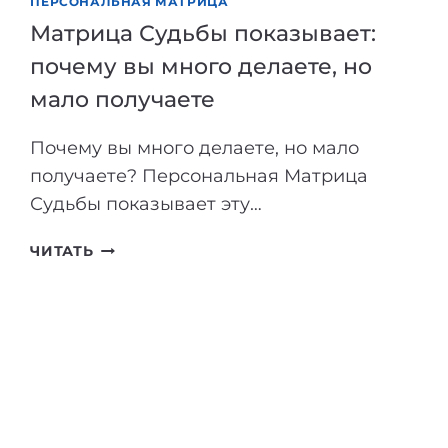
ПЕРСОНАЛЬНАЯ МАТРИЦА
БЕЗ
Матрица Судьбы показывает:
ПЕРСОНАЛЬНОГО
почему вы много делаете, но
РАСЧЁТА
мало получаете
Почему вы много делаете, но мало
получаете? Персональная Матрица
Судьбы показывает эту…
МАТРИЦА
ЧИТАТЬ
СУДЬБЫ
ПОКАЗЫВАЕТ:
ПОЧЕМУ
ВЫ
МНОГО
ДЕЛАЕТЕ,
НО
МАЛО