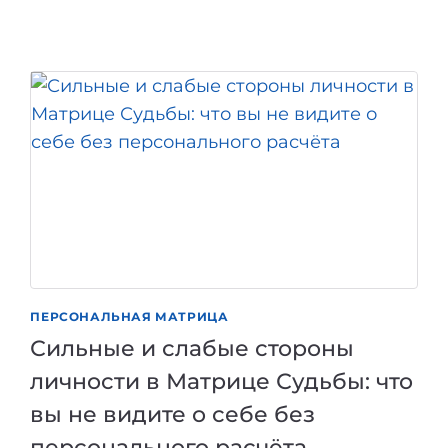
И
МИНУС
ЭНЕРГИЙ
В
МАТРИЦЕ
СУДЬБЫ:
ЧТО
ЭТО
ЗНАЧИТ,
КАК
ПОНЯТЬ
И
ЧТО
С
ПЕРСОНАЛЬНАЯ МАТРИЦА
ЭТИМ
Сильные и слабые стороны
ДЕЛАТЬ
личности в Матрице Судьбы: что
вы не видите о себе без
персонального расчёта