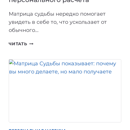
Матрица судьбы нередко помогает
увидеть в себе то, что ускользает от
обычного…
СИЛЬНЫЕ
ЧИТАТЬ
И
СЛАБЫЕ
СТОРОНЫ
ЛИЧНОСТИ
В
МАТРИЦЕ
СУДЬБЫ:
ЧТО
ВЫ
НЕ
ВИДИТЕ
О
СЕБЕ