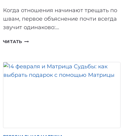
Когда отношения начинают трещать по
швам, первое объяснение почти всегда
звучит одинаково:…
ПОЧЕМУ
ЧИТАТЬ
«ХАРАКТЕР»
НЕ
ПРИЧИНА
КОНФЛИКТОВ:
ЧТО
РЕАЛЬНО
ВИДНО
В
МАТРИЦЕ
СУДЬБЫ