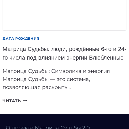
ДАТА РОЖДЕНИЯ
Матрица Судьбы: люди, рождённые 6-го и 24-
го числа под влиянием энергии Влюблённые
Матрица Судьбы: Символика и энергия
Матрица Судьбы — это система,
позволяющая раскрыть…
МАТРИЦА
ЧИТАТЬ
СУДЬБЫ:
ЛЮДИ,
РОЖДЁННЫЕ
6-
О проекте Матрица Судьбы 2.0