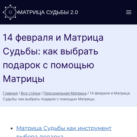
Перейти
МАТРИЦА СУДЬБЫ 2.0
к
содержимому
14 февраля и Матрица
Судьбы: как выбрать
подарок с помощью
Матрицы
Главная
/
Все статьи
/
Персональная Матрица
/
14 февраля и Матрица
Судьбы: как выбрать подарок с помощью Матрицы
Матрица Судьбы как инструмент
выбора подарка