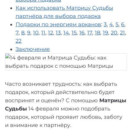
Как использовать Матрицу Судьбы
партнёра для выбора подарка
Подарки по энергиям арканов
:
3
,
4
,
5
,
6
,
7
,
8
,
9
,
10
,
11
,
12
,
13
,
14
,
15
,
16
,
17
,
18
,
19
,
20
,
21
,
22
Заключение
Часто возникает трудность: как выбрать
подарок, который действительно будет
воспринят и оценён? С помощью
Матрицы
Судьбы
14 февраля можно подобрать
подарок, который проявит любовь, заботу
и внимание к партнёру.