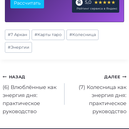
★★★★★
Я
5,0
Рассчитать
Рейтинг сервиса в Яндекс
Метки
#
7 Аркан
#
Карты таро
#
Колесница
записи:
#
Энергии
Навигация
НАЗАД
ДАЛЕЕ
(6) Влюблённые как
(7) Колесница как
по
энергия дня:
энергия дня:
записям
практическое
практическое
руководство
руководство