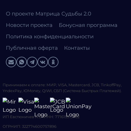
О проекте Матрица Судьбы 2.0
Новости проекта
Бонусная программа
Политика конфиденциальности
Публичная оферта
Контакты
Принимаем к оплате: МИР, VISA, Mastercard, JCB, TinkoffPay,
YndexPay, ЮMoney, QIWI, СБП (Система Быстрых Платежей).
ИП Евстюничев А.В. ИНН: 771615913762
ОГРНИП: 322774600757896