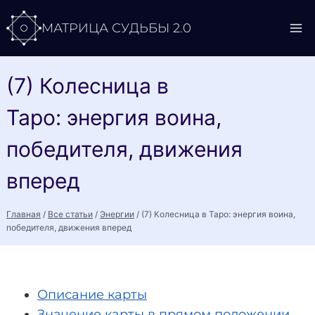
Перейти
МАТРИЦА СУДЬБЫ 2.0
к
содержимому
(7) Колесница в
Таро: энергия воина,
победителя, движения
вперед
Главная
/
Все статьи
/
Энергии
/
(7) Колесница в Таро: энергия воина,
победителя, движения вперед
Описание карты
Значение карты в прямом положении