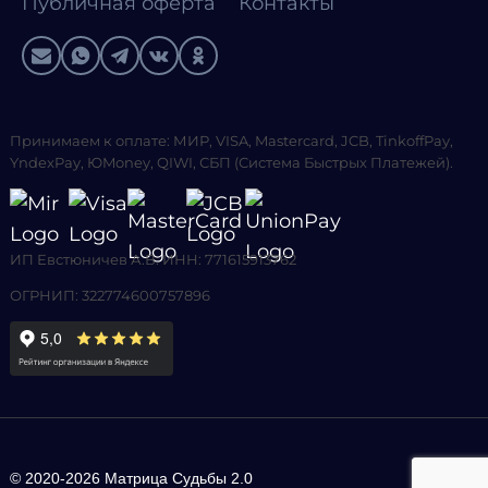
Публичная оферта
Контакты
Принимаем к оплате: МИР, VISA, Mastercard, JCB, TinkoffPay,
YndexPay, ЮMoney, QIWI, СБП (Система Быстрых Платежей).
ИП Евстюничев А.В. ИНН: 771615913762
ОГРНИП: 322774600757896
© 2020-2026 Матрица Судьбы 2.0