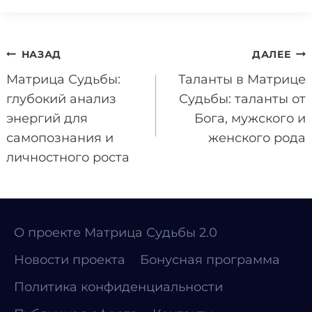
Навигация
НАЗАД
ДАЛЕЕ
Матрица Судьбы:
Таланты в Матрице
по
глубокий анализ
Судьбы: таланты от
записям
энергий для
Бога, мужского и
самопознания и
женского рода
личностного роста
О проекте Матрица Судьбы 2.0
Новости проекта
Бонусная программа
Политика конфиденциальности