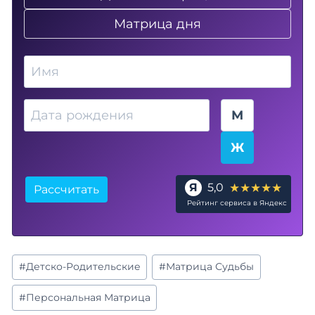
Матрица дня
Имя
Дата рождения
Пол
М
Ж
★★★★★
Я
5,0
Рассчитать
Рейтинг сервиса в Яндекс
Метки
#
Детско-Родительские
#
Матрица Судьбы
записи:
#
Персональная Матрица