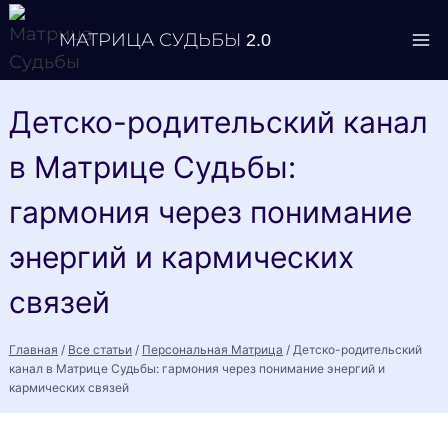
Перейти
МАТРИЦА СУДЬБЫ 2.0
к
содержимому
Детско-родительский канал
в Матрице Судьбы:
гармония через понимание
энергий и кармических
связей
Главная
/
Все статьи
/
Персональная Матрица
/
Детско-родительский
канал в Матрице Судьбы: гармония через понимание энергий и
кармических связей