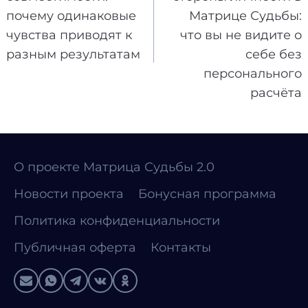
записям
почему одинаковые
Матрице Судьбы:
чувства приводят к
что вы не видите о
разным результатам
себе без
персонального
расчёта
О проекте Матрица Судьбы 2.0
Новости проекта
Бонусная программа
Политика конфиденциальности
Публичная оферта
Контакты