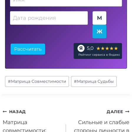
Дата рождения
Пол
М
Ж
★★★★★
Я
5,0
Рассчитать
Рейтинг сервиса в Яндекс
Метки
#
Матрица Совместимости
#
Матрица Судьбы
записи:
Навигация
НАЗАД
ДАЛЕЕ
Матрица
Сильные и слабые
по
совместимости:
стороны личности в