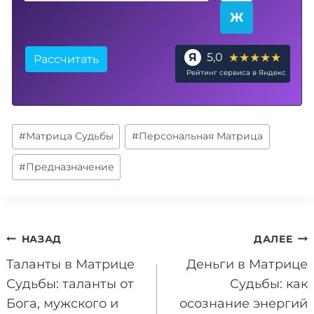
Ж
★★★★★
Я
5,0
Рассчитать
Рейтинг сервиса в Яндекс
Метки
#
Матрица Судьбы
#
Персональная Матрица
записи:
#
Предназначение
Навигация
НАЗАД
ДАЛЕЕ
Таланты в Матрице
Деньги в Матрице
по
Судьбы: таланты от
Судьбы: как
записям
Бога, мужского и
осознание энергий