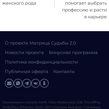
женского рода
помогает выбрать
профессию и расти
в карьере
О проекте Матрица Судьбы 2.0
Новости проекта
Бонусная программа
Политика конфиденциальности
Публичная оферта
Контакты
Принимаем к оплате: МИР, VISA, Mastercard, JCB, TinkoffPay,
YndexPay, ЮMoney, QIWI, СБП (Система Быстрых Платежей).